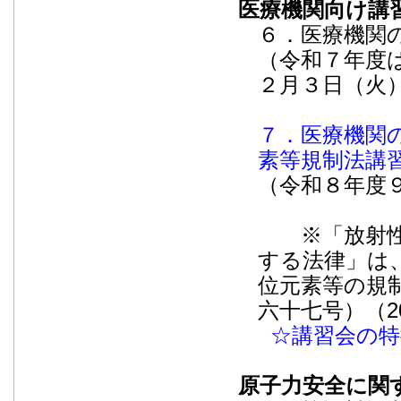
医療機関向け講
６．医療機関
（令和７年度
２月３日（火
７．医療機関
素等規制法講
（令和８年度
※「放射性同
する法律」は、
位元素等の規
六十七号）（2
☆講習会の特
原子力安全に関