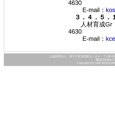
4630
E-mail：
kos
３．４．５．
人材育成Gr 電話：
4630
E-mail：
kce
公益財団法人 原子力安全技術センター 〒140-
電話(03)3814-7
Copyright (C) 2006 NUCLEAR S