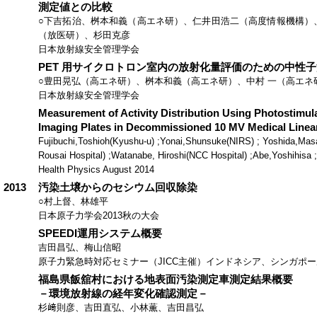
測定値との比較
○下吉拓治、桝本和義（高エネ研）、仁井田浩二（高度情報機構）
（放医研）、杉田克彦
日本放射線安全管理学会
PET 用サイクロトロン室内の放射化量評価のための中性
○豊田晃弘（高エネ研）、桝本和義（高エネ研）、中村 一（高エネ
日本放射線安全管理学会
Measurement of Activity Distribution Using Photostimu
Imaging Plates in Decommissioned 10 MV Medical Linear
Fujibuchi,Toshioh(Kyushu-u) ;Yonai,Shunsuke(NIRS) ; Yoshida,Mas
Rousai Hospital) ;Watanabe, Hiroshi(NCC Hospital) ;Abe,Yoshihisa 
Health Physics August 2014
2013
汚染土壌からのセシウム回収除染
○村上督、林雄平
日本原子力学会2013秋の大会
SPEEDI運用システム概要
吉田昌弘、梅山信昭
原子力緊急時対応セミナー（JICC主催）インドネシア、シンガポ
福島県飯舘村における地表面汚染測定車測定結果概要
－環境放射線の経年変化確認測定－
杉﨑則彦、吉田直弘、小林薫、吉田昌弘