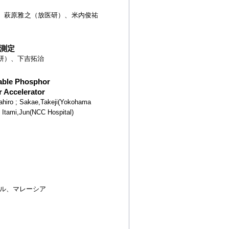
、萩原雅之（放医研）、米内俊祐
子測定
研）、下吉拓治
lable Phosphor
 Accelerator
ahiro ; Sakae,Takeji(Yokohama
; Itami,Jun(NCC Hospital)
ール、マレーシア