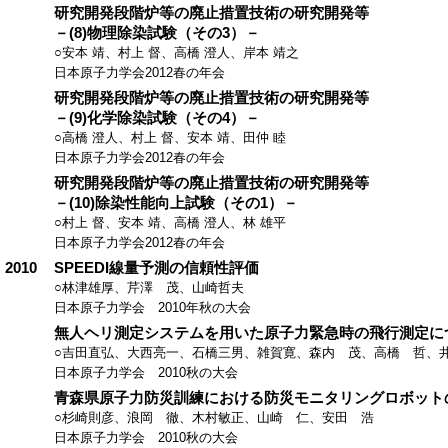
研究開発段階炉等の廃止措置技術の研究開発等
－(8)物理除染試験（その3）－
○安本 靖、村上 督、高橋 澄人、岸本 靖之
日本原子力学会2012春の年会
研究開発段階炉等の廃止措置技術の研究開発等
－(9)化学除染試験（その4）－
○高橋 澄人、村上 督、安本 靖、田仲 睦
日本原子力学会2012春の年会
研究開発段階炉等の廃止措置技術の研究開発等
－(10)除染性能向上試験（その1）－
○村上 督、安本 靖、高橋 澄人、林 雄平
日本原子力学会2012春の年会
2010
SPEEDI線量予測の信頼性評価
○林津雄厚、芹澤 茂、山崎哲夫
日本原子力学会 2010年秋の大会
無人ヘリ測定システムを用いた原子力緊急時の飛行測定に
○吉田直弘、大西亮一、石橋三男、雑賀寛、森内 茂、高橋 哲、
日本原子力学会 2010秋の大会
青森県原子力防災訓練における防災モニタリングロボット
○杉崎則彦、浪岡 徹、木村敏正、山崎 仁、安田 浩
日本原子力学会 2010秋の大会