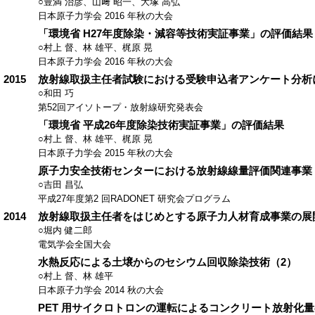
○豊満 治彦、山﨑 昭一、大塚 高弘
日本原子力学会 2016 年秋の大会
「環境省 H27年度除染・減容等技術実証事業」の評価結果
○村上 督、林 雄平、梶原 晃
日本原子力学会 2016 年秋の大会
2015
放射線取扱主任者試験における受験申込者アンケート分析
○和田 巧
第52回アイソトープ・放射線研究発表会
「環境省 平成26年度除染技術実証事業」の評価結果
○村上 督、林 雄平、梶原 晃
日本原子力学会 2015 年秋の大会
原子力安全技術センターにおける放射線線量評価関連事業
○吉田 昌弘
平成27年度第2 回RADONET 研究会プログラム
2014
放射線取扱主任者をはじめとする原子力人材育成事業の展
○堀内 健二郎
電気学会全国大会
水熱反応による土壌からのセシウム回収除染技術（2）
○村上 督、林 雄平
日本原子力学会 2014 秋の大会
PET 用サイクロトロンの運転によるコンクリート放射化