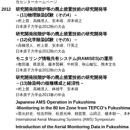
当センターホームページ
2012
研究開発段階炉等の廃止措置技術の研究開発等
－(11)物理除染試験（その4）－
○村上督、高橋澄人、安本靖、岸本靖之
日本原子力学会2012秋の大会
研究開発段階炉等の廃止措置技術の研究開発等
－(12)化学除染試験（その5）－
○高橋澄人、村上督、安本靖、圷英之
日本原子力学会2012秋の大会
モニタリング情報共有システム(RAMISES)の運用
○敷田徹、梶原晃、藤本賢嗣、中村晃、秋山敏弘、熊本文生
日本原子力学会2012秋の大会
研究開発段階炉等の廃止措置技術の研究開発等
－(13)除染時の核種構成と経済性－
○村上督、高橋澄人、林雄平、安本靖
日本原子力学会2013春の年会
Japanese AMS Operation in Fukushima
‐Monitoring in the 80 km Zone from TEPCO's Fukushima
○星出好史、恒吉邦秋、松原光伸、雑賀寛、山田正、榎本順一、木
International Aerial Measuring Systems (AMS) Symposium
Introduction of the Aerial Monitoring Data in Fukushima