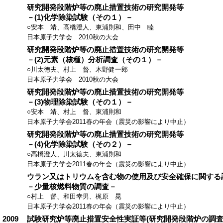
研究開発段階炉等の廃止措置技術の研究開発等
－(1)化学除染試験（その１）－
○安本 靖、高橋澄人、東浦則和、田中 睦
日本原子力学会 2010秋の大会
研究開発段階炉等の廃止措置技術の研究開発等
－(2)元素（核種）分析調査（その１）－
○川太徳夫、村上 督、木野健一郎
日本原子力学会 2010秋の大会
研究開発段階炉等の廃止措置技術の研究開発等
－(3)物理除染試験（その１）－
○安本 靖、村上 督、東浦則和
日本原子力学会2011春の年会（震災の影響により中止）
研究開発段階炉等の廃止措置技術の研究開発等
－(4)化学除染試験（その２）－
○高橋澄人、川太徳夫、東浦則和
日本原子力学会2011春の年会（震災の影響により中止）
ウラン又はトリウムを含む物の使用及び安全確保に関する
－少量核燃料物質の調査－
○村上 督、和田幸男、梶原 晃
日本原子力学会2011春の年会（震災の影響により中止）
2009
試験研究炉等廃止措置安全性実証等(研究開発段階炉の調査) (