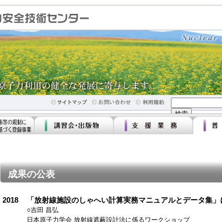
成果の公表
2018
「放射線施設のしゃへい計算実務マニュアルとデータ集」
○吉田 昌弘
日本原子力学会 放射線遮蔽設計法に係るワークショップ