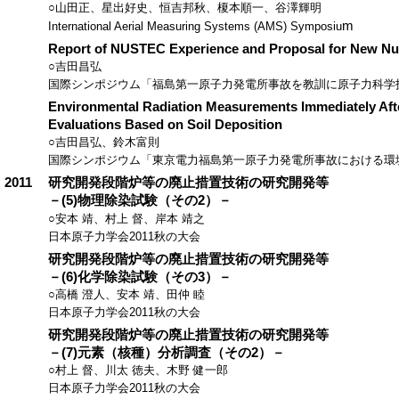
○山田正、星出好史、恒吉邦秋、榎本順一、谷澤輝明
m
International Aerial Measuring Systems (AMS) Symposiu
Report of NUSTEC Experience and Proposal for New Nuc
○吉田昌弘
国際シンポジウム「福島第一原子力発電所事故を教訓に原子力科学
Environmental Radiation Measurements Immediately Aft
Evaluations Based on Soil Deposition
○吉田昌弘、鈴木富則
国際シンポジウム「東京電力福島第一原子力発電所事故における環
2011
研究開発段階炉等の廃止措置技術の研究開発等
－(5)物理除染試験（その2）－
○安本 靖、村上 督、岸本 靖之
日本原子力学会2011秋の大会
研究開発段階炉等の廃止措置技術の研究開発等
－(6)化学除染試験（その3）－
○高橋 澄人、安本 靖、田仲 睦
日本原子力学会2011秋の大会
研究開発段階炉等の廃止措置技術の研究開発等
－(7)元素（核種）分析調査（その2）－
○村上 督、川太 徳夫、木野 健一郎
日本原子力学会2011秋の大会