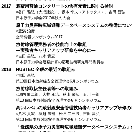
2017
遮蔽用普通コンクリートの含有元素に関する検討
○谷口 雅弘（大成建設）、坂本 幸夫（アトックス）、吉田 昌弘
日本原子力学会2017年秋の大会
原子力災害時広域避難データベースシステムの整備につい
○豊満 治彦
空間情報シンポジウム2017
放射線管理実務者の技能向上の取組
―実務者キャリアアップ研修を中心に―
○吉田 昌弘、八木 貴宏
日本原子力学会遮蔽計算の応用技術研究専門委員会
2016
NUSTEC 全般の最近の取組み
○吉田 昌弘
第13回日本放射線安全管理学会6月シンポジウム
放射線取扱主任者等への取組み
○堀内 健二郎、大井 孝治、秋山 敏弘、石川 一郎
第13 回日本放射線安全管理学会6 月シンポジウム
高いレベルの放射線安全管理技術者キャリアアップ研修の
○八木 貴宏、堀越 晨裕、松戸 二三男、吉田 昌弘
第13 回日本放射線安全管理学会6 月シンポジウム
「愛媛県の原子力災害時広域避難データベースシステム」